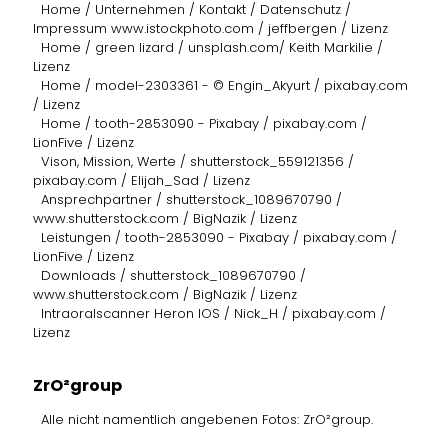
Home / Unternehmen / Kontakt / Datenschutz /
Impressum www.istockphoto.com / jeffbergen / Lizenz
Home / green lizard / unsplash.com/ Keith Markilie /
Lizenz
Home / model-2303361 - © Engin_Akyurt / pixabay.com
/ Lizenz
Home / tooth-2853090 - Pixabay / pixabay.com /
LionFive / Lizenz
Vison, Mission, Werte / shutterstock_559121356 /
pixabay.com / Elijah_Sad / Lizenz
Ansprechpartner / shutterstock_1089670790 /
www.shutterstock.com / BigNazik / Lizenz
Leistungen / tooth-2853090 - Pixabay / pixabay.com /
LionFive / Lizenz
Downloads / shutterstock_1089670790 /
www.shutterstock.com / BigNazik / Lizenz
Intraoralscanner Heron IOS / Nick_H / pixabay.com /
Lizenz
ZrO²group
Alle nicht namentlich angebenen Fotos: ZrO²group.