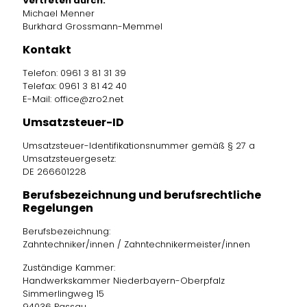
Vertreten durch:
Michael Menner
Burkhard Grossmann-Memmel
Kontakt
Telefon: 0961 3 81 31 39
Telefax: 0961 3 81 42 40
E-Mail: office@zro2.net
Umsatzsteuer-ID
Umsatzsteuer-Identifikationsnummer gemäß § 27 a
Umsatzsteuergesetz:
DE 266601228
Berufsbezeichnung und berufsrechtliche
Regelungen
Berufsbezeichnung:
Zahntechniker/innen / Zahntechnikermeister/innen
Zuständige Kammer:
Handwerkskammer Niederbayern-Oberpfalz
Simmerlingweg 15
94036 Passau